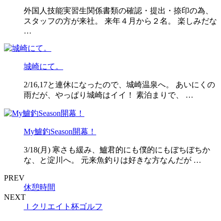
外国人技能実習生関係書類の確認・提出・捺印の為、
スタッフの方が来社。 来年４月から２名。 楽しみだな
…
城崎にて。
2/16,17と連休になったので、城崎温泉へ。 あいにくの
雨だが、やっぱり城崎はイイ！ 素泊まりで、 …
My鱸釣Season開幕！
3/18(月) 寒さも緩み、鱸君的にも僕的にもぼちぼちか
な、と淀川へ。 元来魚釣りは好きな方なんだが …
PREV
休憩時間
NEXT
Ｉクリエイト杯ゴルフ