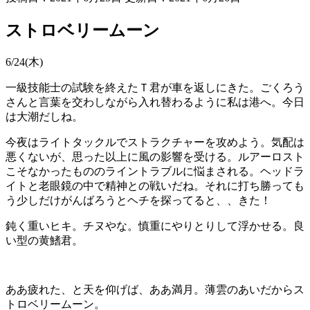
ストロベリームーン
6/24(木)
一級技能士の試験を終えたＴ君が車を返しにきた。ごくろう
さんと言葉を交わしながら入れ替わるように私は港へ。今日
は大潮だしね。
今夜はライトタックルでストラクチャーを攻めよう。気配は
悪くないが、思った以上に風の影響を受ける。ルアーロスト
こそなかったもののライントラブルに悩まされる。ヘッドラ
イトと老眼鏡の中で精神との戦いだね。それに打ち勝っても
う少しだけがんばろうとヘチを探ってると、、きた！
鈍く重いヒキ。チヌやな。慎重にやりとりして浮かせる。良
い型の黄鰭君。
ああ疲れた、と天を仰げば、ああ満月。薄雲のあいだからス
トロベリームーン。