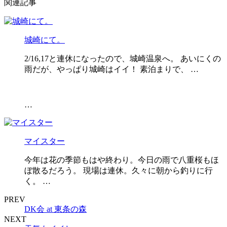
関連記事
城崎にて。
2/16,17と連休になったので、城崎温泉へ。 あいにくの
雨だが、やっぱり城崎はイイ！ 素泊まりで、 …
…
マイスター
今年は花の季節もはや終わり。今日の雨で八重桜もほ
ぼ散るだろう。 現場は連休。久々に朝から釣りに行
く。 …
PREV
DK会 at 東条の森
NEXT