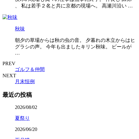
、 私は若手２名と共に京都の現場へ。 高瀬川沿い …
秋味
朝夕の草場からは秋の虫の音。 夕暮れの木立からはヒ
グラシの声。 今年も出ましたキリン秋味。 ビールが
…
PREV
ゴルフ＆仲間
NEXT
月末恒例
最近の投稿
2026/08/02
夏祭り
2026/06/20