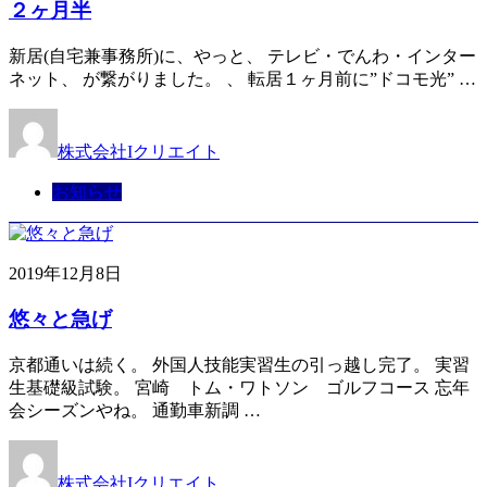
２ヶ月半
新居(自宅兼事務所)に、やっと、 テレビ・でんわ・インター
ネット、 が繋がりました。 、 転居１ヶ月前に”ドコモ光” …
株式会社Iクリエイト
お知らせ
2019年12月8日
悠々と急げ
京都通いは続く。 外国人技能実習生の引っ越し完了。 実習
生基礎級試験。 宮崎 トム・ワトソン ゴルフコース 忘年
会シーズンやね。 通勤車新調 …
株式会社Iクリエイト