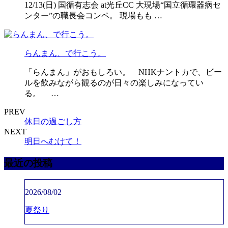
12/13(日) 国循有志会 at光丘CC 大現場“国立循環器病セ
ンター”の職長会コンペ。 現場もも …
らんまん、で行こう。
「らんまん」がおもしろい。 NHKナントカで、ビー
ルを飲みながら観るのが日々の楽しみになってい
る。 …
PREV
休日の過ごし方
NEXT
明日へむけて！
最近の投稿
2026/08/02
夏祭り